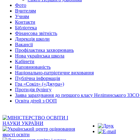
Фото
Вчителям
Учням
Контакти
Бібліотека
Фінансова звітність
Дирекція школи
Вакансії
Профілактика захворювань
Нова українська школа
Кабінети
Наповнюваність
Національно-патріотичне виховання
Публічна інформація
Гра «Сокіл» («Джура»)
Протидія булінгу
Заява зарахування до першого класу Неліпинського ЗЗСО І
Освіта дітей з ООП