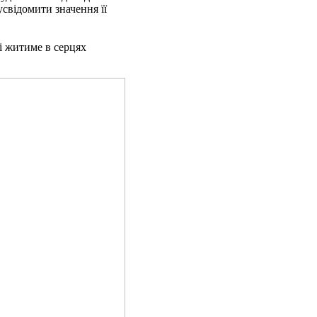
усвідомити значення її
і житиме в серцях