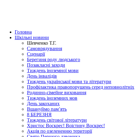
Головна
Шкільні новини
Шевченко Т.Г.
Самоврядування
Сценарії
Берегиня роду людського
Позакласні заходи
Тиждень іноземної мови
День інвалідів
Тиждень української мови та літератури
Профілактика правопорушень серед неповнолітніх
Родинно-сімейне виховання
Тиждень іноземних мов
День закоханих
Вшануймо пам’ять
8 БЕРЕЗНЯ
Тиждень світової літератури
Христос Воскрес! Воістину Воскрес!
Акція по озелененню території
Свято Першого дзвоника