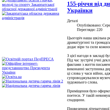
155-річчя від д
Українки
Деталі
Опубліковано: Сере
Перегляди: 220
Цьогоріч наша шкільна ро
драматургині та громадськ
додає віри та сили кожно
З цієї нагоди в закладі б
Під час зустрічі учні дек
фактами з життя письменн
виконанні заступника ди
ці слова у часи війни, ад
супроводжувалися музичн
художнього слова.
Приміщення було оформлен
поетеси. У такій невимуш
спадщини.
Проведення літературної 