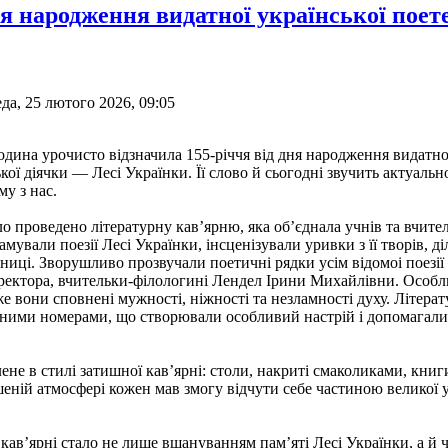
ня народження видатної української поете
да, 25 лютого 2026, 09:05
дина урочисто відзначила 155-річчя від дня народження видатної
ої діячки — Лесі Українки. Її слово й сьогодні звучить актуально
му з нас.
уло проведено літературну кав’ярню, яка об’єднала учнів та вчите
ламували поезії Лесі Українки, інсценізували уривки з її творів, 
иці. Зворушливо прозвучали поетичні рядки усім відомоі поезії 
ректора, вчительки-філологині Лендел Ірини Михайлівни. Особ
же вони сповнені мужності, ніжності та незламності духу. Літерат
ими номерами, що створювали особливий настрій і допомагали
е в стилі затишної кав’ярні: столи, накриті смаколиками, книг
еній атмосфері кожен мав змогу відчути себе частиною великої у
кав’ярні стало не лише вшануванням пам’яті Лесі Українки, а й