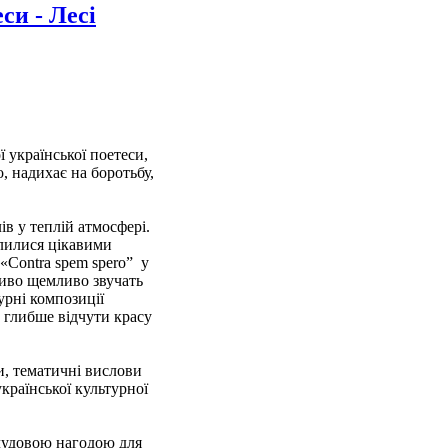
си - Лесі
 української поетеси,
, надихає на боротьбу,
лів у теплій атмосфері.
ділилися цікавими
«Contra spem spero” у
ливо щемливо звучать
урні композиції
 глибше відчути красу
и, тематичні вислови
країнської культурної
 чудовою нагодою для