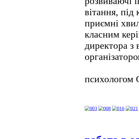
розвиваючі і
вітання, під
приємні хви
класним кер
директора з 
організаторо
психологом 