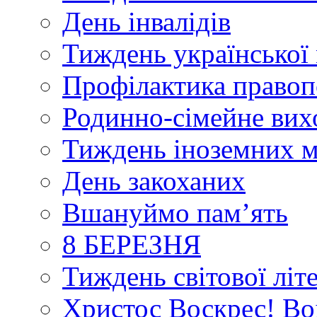
День інвалідів
Тиждень української 
Профілактика правоп
Родинно-сімейне вих
Тиждень іноземних 
День закоханих
Вшануймо пам’ять
8 БЕРЕЗНЯ
Тиждень світової літ
Христос Воскрес! Во