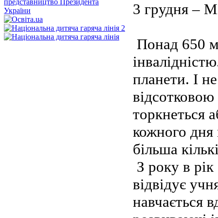
3 грудня – М
Понад 650 мі
інвалідністю
планети. І н
відсотковою 
торкнеться а
кожного дня 
більша кількі
З року в рік
відвідує уч
навчається в