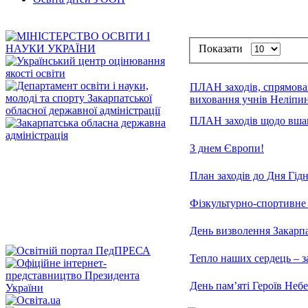
Показати
ПЛАН заходів, спрямован
виховання учнів Неліпин
ПЛАН заходів щодо вшану
З днем Європи!
План заходів до Дня Гідн
Фізкультурно-спортивне
День визволення Закарпа
Тепло наших сердець – 
День пам’яті Героїв Небе