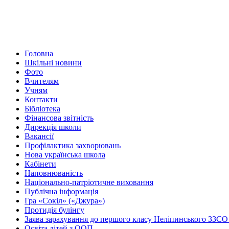
Головна
Шкільні новини
Фото
Вчителям
Учням
Контакти
Бібліотека
Фінансова звітність
Дирекція школи
Вакансії
Профілактика захворювань
Нова українська школа
Кабінети
Наповнюваність
Національно-патріотичне виховання
Публічна інформація
Гра «Сокіл» («Джура»)
Протидія булінгу
Заява зарахування до першого класу Неліпинського ЗЗСО І
Освіта дітей з ООП