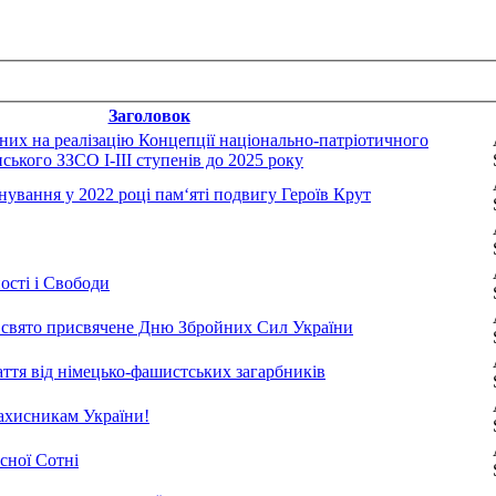
Заголовок
их на реалізацію Концепції національно-патріотичного
ського ЗЗСО І-ІІІ ступенів до 2025 року
вання у 2022 році пам‘яті подвигу Героїв Крут
ості і Свободи
 свято присвячене Дню Збройних Сил України
ття від німецько-фашистських загарбників
захисникам України!
сної Сотні