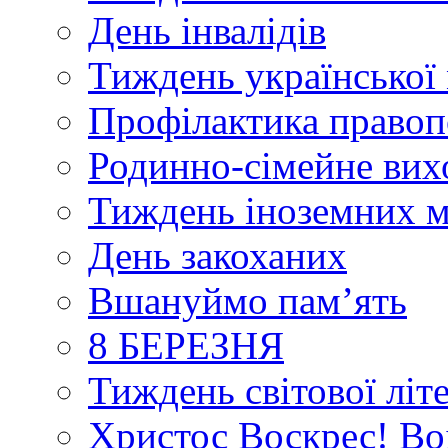
День інвалідів
Тиждень української 
Профілактика правоп
Родинно-сімейне вих
Тиждень іноземних 
День закоханих
Вшануймо пам’ять
8 БЕРЕЗНЯ
Тиждень світової літ
Христос Воскрес! Во