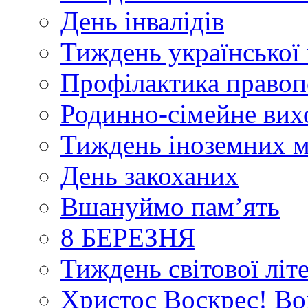
День інвалідів
Тиждень української 
Профілактика правоп
Родинно-сімейне вих
Тиждень іноземних 
День закоханих
Вшануймо пам’ять
8 БЕРЕЗНЯ
Тиждень світової літ
Христос Воскрес! Во