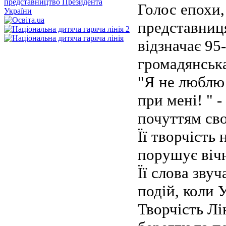
Голос епохи,
представниця
відзначає 95-
громадянська
"Я не люблю
при мені! " 
почуттям св
Її творчість
порушує вічн
Її слова зву
подій, коли 
Творчість Лі