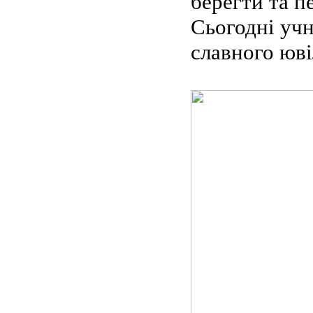
берегти та п
Сьогодні учн
славного юві